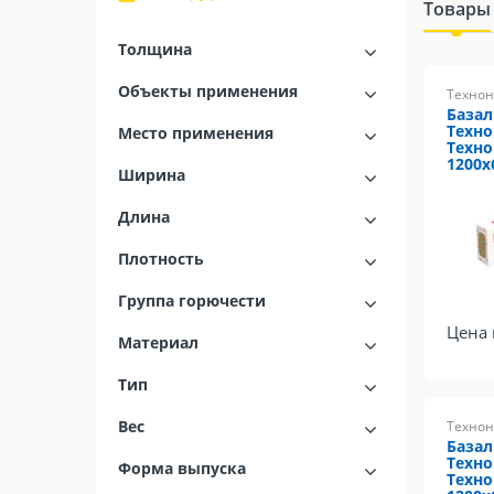
Товары
Толщина
Объекты применения
Технон
Базал
Техн
Место применения
Техно
1200х
Ширина
Длина
Плотность
Группа горючести
Цена 
Материал
Тип
Вес
Технон
Базал
Техн
Форма выпуска
Техно