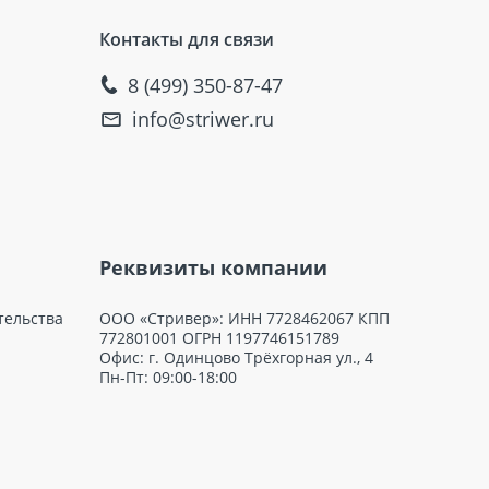
Контакты для связи
8 (499) 350-87-47
info@striwer.ru
Реквизиты компании
тельства
ООО «Стривер»: ИНН 7728462067 КПП
772801001 ОГРН 1197746151789
Офис: г. Одинцово Трёхгорная ул., 4
Пн-Пт: 09:00-18:00