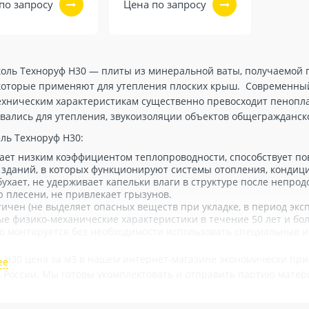
по запросу
Цена по запросу
оль Техноруф Н30 — плиты из минеральной ваты, получаемой 
которые применяют для утепления плоских крыш. Современны
ехническим характеристикам существенно превосходит пеноплас
вались для утепления, звукоизоляции объектов общегражданск
ль Техноруф Н30:
ает низким коэффициентом теплопроводности, способствует п
зданий, в которых функционируют системы отопления, кондиц
ухает, не удерживает капельки влаги в структуре после непрод
 плесени, не привлекает грызунов.
гичен (не выделяет опасных веществ при укладке, в период экс
е физико-механические характеристики в течение 50 лет и бол
о монтируется без необходимости использовать специальные и
 Н30 цена за м3 в нашем интернет-магазине экономически при
 России. Мы готовы укомплектовать и отправить партию матер
щих ГОСТов к упаковке, транспортировке минераловатных уте