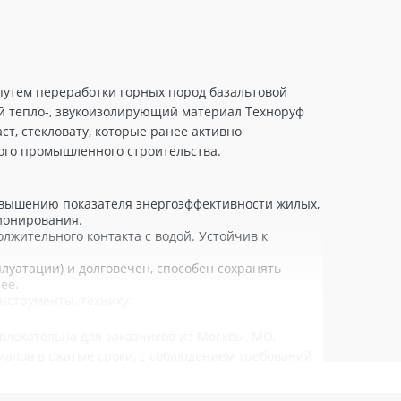
путем переработки горных пород базальтовой
й тепло-, звукоизолирующий материал Техноруф
т, стекловату, которые ранее активно
ого промышленного строительства.
овышению показателя энергоэффективности жилых,
ионирования.
олжительного контакта с водой. Устойчив к
плуатации) и долговечен, способен сохранять
ее.
нструменты, технику.
влекательна для заказчиков из Москвы, МО,
иалов в сжатые сроки, с соблюдением требований
плителей.