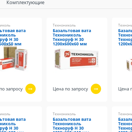
Комплектующие
иколь
Технониколь
Технон
ьтовая вата
Базальтовая вата
Базал
ониколь
Технониколь
Техно
руф Н 30
Техноруф Н 30
Техно
600х50 мм
1200х600х60 мм
1200х
по запросу
Цена по запросу
Цена 
иколь
Технониколь
Технон
ьтовая вата
Базальтовая вата
Базал
ониколь
Технониколь
Техно
руф Н 30
Техноруф Н 30
Техно