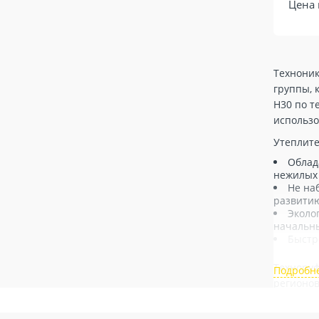
Цена 
Техноник
группы, 
Н30 по т
использо
Утеплите
Облад
нежилых 
Не наб
развитию
Эколо
начальны
Быстр
Техноруф
регионов
действую