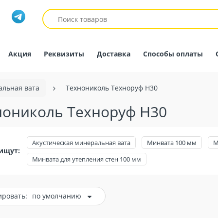
Акция
Реквизиты
Доставка
Способы оплаты
льная вата
Технониколь Техноруф Н30
нониколь Техноруф Н30
Акустическая минеральная вата
Минвата 100 мм
М
ищут:
Минвата для утепления стен 100 мм
ировать:
по умолчанию