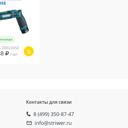
DSE
игинал
л: TD022DSE
88
/ шт
Контакты для связи
8 (499) 350-87-47
info@striwer.ru