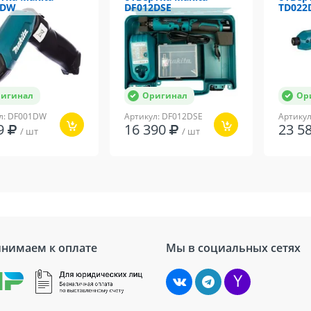
1DW
DF012DSE
TD022
игинал
Оригинал
Ор
л: DF001DW
Артикул: DF012DSE
Артику
79
16 390
23 5
/ шт
/ шт
нимаем к оплате
Мы в социальных сетях