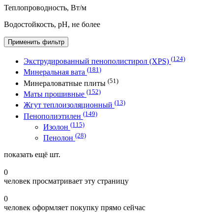
Теплопроводность, Вт/м
Водостойкость, рН, не более
Применить фильтр
(124)
Экструдированный пенополистирол (XPS)
(181)
Минеральная вата
(51)
Минераловатные плиты
(152)
Маты прошивные
(13)
Жгут теплоизоляционный
(149)
Пенополиэтилен
(115)
Изолон
(28)
Пенолон
показать ещё
шт.
0
человек просматривает эту страницу
0
человек оформляет покупку прямо сейчас