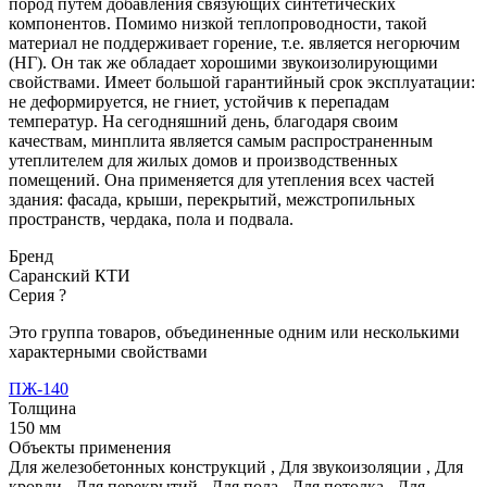
пород путем добавления связующих синтетических
компонентов. Помимо низкой теплопроводности, такой
материал не поддерживает горение, т.е. является негорючим
(НГ). Он так же обладает хорошими звукоизолирующими
свойствами. Имеет большой гарантийный срок эксплуатации:
не деформируется, не гниет, устойчив к перепадам
температур. На сегодняшний день, благодаря своим
качествам, минплита является самым распространенным
утеплителем для жилых домов и производственных
помещений. Она применяется для утепления всех частей
здания: фасада, крыши, перекрытий, межстропильных
пространств, чердака, пола и подвала.
Бренд
Саранский КТИ
Серия
?
Это группа товаров, объединенные одним или несколькими
характерными свойствами
ПЖ-140
Толщина
150 мм
Объекты применения
Для железобетонных конструкций
,
Для звукоизоляции
,
Для
кровли
,
Для перекрытий
,
Для пола
,
Для потолка
,
Для