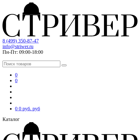
8 (499) 350-87-47
info@striwer.ru
Пн-Пт: 09:00-18:00
0
0
0
0 руб.
руб
Каталог