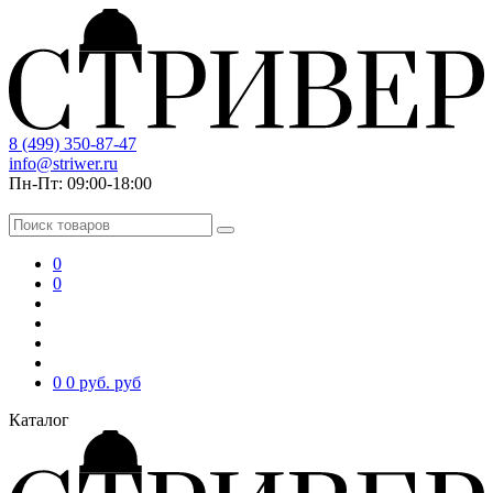
8 (499) 350-87-47
info@striwer.ru
Пн-Пт: 09:00-18:00
0
0
0
0 руб.
руб
Каталог