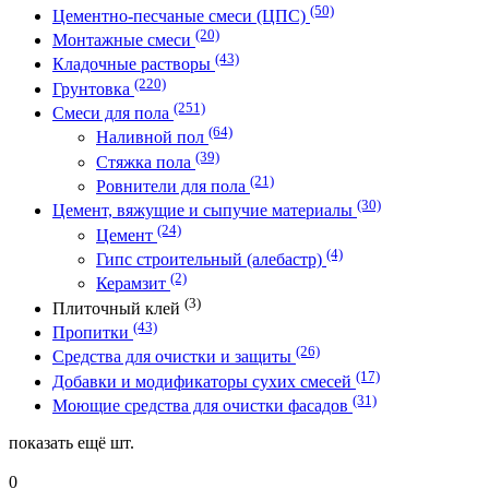
(50)
Цементно-песчаные смеси (ЦПС)
(20)
Монтажные смеси
(43)
Кладочные растворы
(220)
Грунтовка
(251)
Смеси для пола
(64)
Наливной пол
(39)
Стяжка пола
(21)
Ровнители для пола
(30)
Цемент, вяжущие и сыпучие материалы
(24)
Цемент
(4)
Гипс строительный (алебастр)
(2)
Керамзит
(3)
Плиточный клей
(43)
Пропитки
(26)
Средства для очистки и защиты
(17)
Добавки и модификаторы сухих смесей
(31)
Моющие средства для очистки фасадов
показать ещё
шт.
0