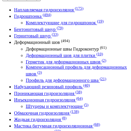
(175)
Наплавляемая гидроизоляция
(494)
Гидрошпонка
(19)
Комплектующие для гидрошпонок
(79)
Бентонитовый шнур
(33)
Гернитовый шнур
(494)
Деформационный шов
(61)
Деформационные швы Гидроконтур
(10)
Деформационный шов для плитки
(2)
Герметик для деформационных швов
Компенсационный профиль для деформационных
(3)
швов
(21)
Профиль для деформационного шва
(40)
Набухающий резиновый профиль
(38)
Проникающая гидроизоляция
(64)
Инъекционная гидроизоляция
(5)
Штуцеры и комплектующие
(138)
Обмазочная гидроизоляция
(8)
Жидкая гидроизоляция
(68)
Мастика битумная гидроизоляционная
(22)