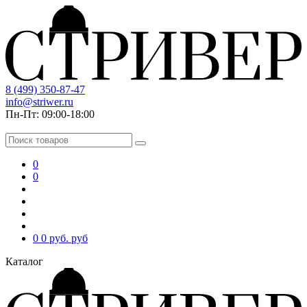
8 (499) 350-87-47
info@striwer.ru
Пн-Пт: 09:00-18:00
0
0
0
0 руб.
руб
Каталог