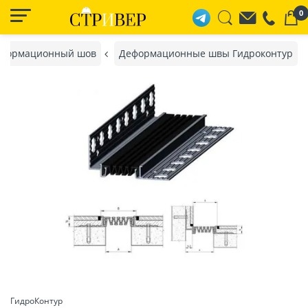
0
формационный шов
Деформационные швы Гидроконтур
ГидроКонтур