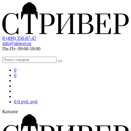
8 (499) 350-87-47
info@striwer.ru
Пн-Пт: 09:00-18:00
0
0
0
0 руб.
руб
Каталог