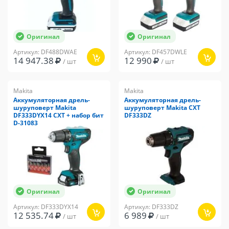
Оригинал
Оригинал
Артикул: DF488DWAE
Артикул: DF457DWLE
14 947.38
12 990
/ шт
/ шт
Makita
Makita
Аккумуляторная дрель-
Аккумуляторная дрель-
шуруповерт Makita
шуруповерт Makita CXT
DF333DYX14 CXT + набор бит
DF333DZ
D-31083
Оригинал
Оригинал
Артикул: DF333DYX14
Артикул: DF333DZ
12 535.74
6 989
/ шт
/ шт