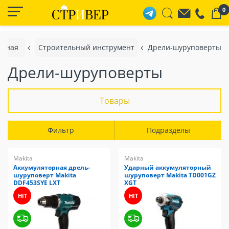
0
авная
Строительный инструмент
Дрели-шуруповерты
Дрели-шуруповерты
Товары
Фильтр
Подразделы
Makita
Makita
Аккумуляторная дрель-
Ударный аккумуляторный
шуруповерт Makita
шуруповерт Makita TD001GZ
DDF453SYE LXT
XGT
HIT
HIT