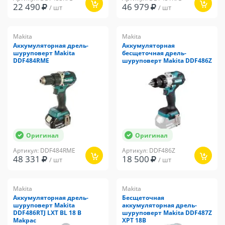
22 490
46 979
/ шт
/ шт
Makita
Makita
Аккумуляторная дрель-
Аккумуляторная
шуруповерт Makita
бесщеточная дрель-
DDF484RME
шуруповерт Makita DDF486Z
Оригинал
Оригинал
Артикул: DDF484RME
Артикул: DDF486Z
48 331
18 500
/ шт
/ шт
Makita
Makita
Аккумуляторная дрель-
Бесщеточная
шуруповерт Makita
аккумуляторная дрель-
DDF486RTJ LXT BL 18 В
шуруповерт Makita DDF487Z
Makpac
XPT 18В