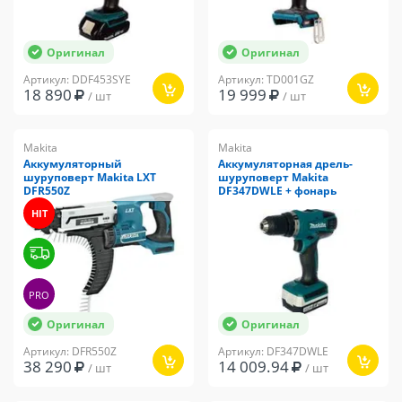
Оригинал
Оригинал
Артикул: DDF453SYE
Артикул: TD001GZ
18 890
19 999
/ шт
/ шт
Makita
Makita
Аккумуляторный
Аккумуляторная дрель-
шуруповерт Makita LXT
шуруповерт Makita
DFR550Z
DF347DWLE + фонарь
HIT
PRO
Оригинал
Оригинал
Артикул: DFR550Z
Артикул: DF347DWLE
38 290
14 009.94
/ шт
/ шт