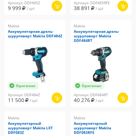
Артикул: DDF485Z
Артикул: DDF485RFE
9 999
38 891
/ шт
/ шт
Makita
Makita
Аккумуляторная дрель-
Аккумуляторная дрель-
шуруповерт Makita DDF484Z
шуруповерт Makita
DDF484RT
Оригинал
Оригинал
Артикул: DDF484Z
Артикул: DDF484RT
11 500
40 276
/ шт
/ шт
Makita
Makita
Аккумуляторный
Аккумуляторный
шуруповерт Makita LXT
шуруповерт Makita
DDF083Z
DDF083RFE