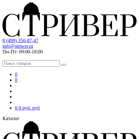
8 (499) 350-87-47
info@striwer.ru
Пн-Пт: 09:00-18:00
0
0
0
0 руб.
руб
Каталог