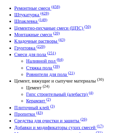
(458)
Ремонтные смеси
(428)
Штукатурка
(149)
Шпаклевка
(50)
Цементно-песчаные смеси (ЦПС)
(20)
Монтажные смеси
(43)
Кладочные растворы
(220)
Грунтовка
(251)
Смеси для пола
(64)
Наливной пол
(39)
Стяжка пола
(21)
Ровнители для пола
(30)
Цемент, вяжущие и сыпучие материалы
(24)
Цемент
(4)
Гипс строительный (алебастр)
(2)
Керамзит
(3)
Плиточный клей
(43)
Пропитки
(26)
Средства для очистки и защиты
(17)
Добавки и модификаторы сухих смесей
(31)