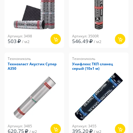
Артикул: 3498
Артикул: 3500R
503
546.49
/ м2
/ м2
Технониколь
Технониколь
Техноэласт Акустик Супер
Унифлекс ТКП сланец
А350
серый (10х1 м)
Артикул: 3485
Артикул: 3455
620.75
395.20
/ м2
/ м2