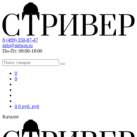
8 (499) 350-87-47
info@striwer.ru
Пн-Пт: 09:00-18:00
0
0
0
0 руб.
руб
Каталог