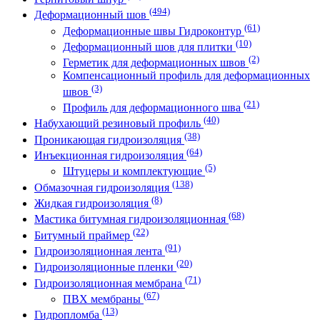
(494)
Деформационный шов
(61)
Деформационные швы Гидроконтур
(10)
Деформационный шов для плитки
(2)
Герметик для деформационных швов
Компенсационный профиль для деформационных
(3)
швов
(21)
Профиль для деформационного шва
(40)
Набухающий резиновый профиль
(38)
Проникающая гидроизоляция
(64)
Инъекционная гидроизоляция
(5)
Штуцеры и комплектующие
(138)
Обмазочная гидроизоляция
(8)
Жидкая гидроизоляция
(68)
Мастика битумная гидроизоляционная
(22)
Битумный праймер
(91)
Гидроизоляционная лента
(20)
Гидроизоляционные пленки
(71)
Гидроизоляционная мембрана
(67)
ПВХ мембраны
(13)
Гидропломба