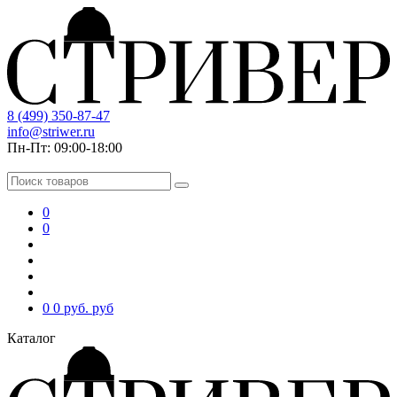
8 (499) 350-87-47
info@striwer.ru
Пн-Пт: 09:00-18:00
0
0
0
0 руб.
руб
Каталог