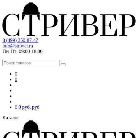
8 (499) 350-87-47
info@striwer.ru
Пн-Пт: 09:00-18:00
0
0
0
0 руб.
руб
Каталог