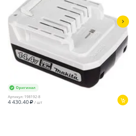
аккумулятора
Тип двигателя
Щеточный
Напряжение
14,4 В
аккумулятора
Крепление патрона
3/8
Размер патрона
0,8-10 мм
Количество
0-400/0-1400 об/
оборотов
мин
Max крутящий
30 Нм
момент
Оригинал
Артикул: 198192-8
4 430.40
/ шт