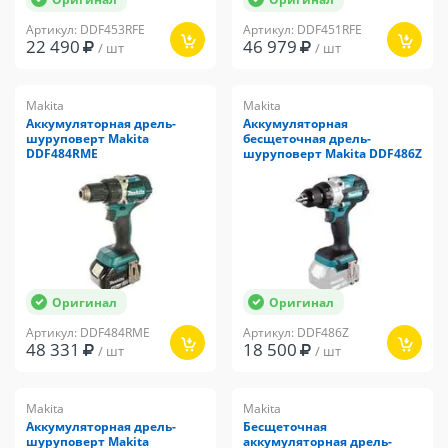
Артикул: DDF453RFE
Артикул: DDF451RFE
22 490
46 979
/ шт
/ шт
Makita
Makita
Аккумуляторная дрель-
Аккумуляторная
шуруповерт Makita
бесщеточная дрель-
DDF484RME
шуруповерт Makita DDF486Z
Оригинал
Оригинал
Артикул: DDF484RME
Артикул: DDF486Z
48 331
18 500
/ шт
/ шт
Makita
Makita
Аккумуляторная дрель-
Бесщеточная
шуруповерт Makita
аккумуляторная дрель-