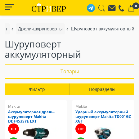
0
мент
Дрели-шуруповерты
Шуруповерт аккумуляторный
Шуруповерт
аккумуляторный
Товары
Фильтр
Подразделы
Makita
Makita
Аккумуляторная дрель-
Ударный аккумуляторный
шуруповерт Makita
шуруповерт Makita TD001GZ
DDF453SYE LXT
XGT
HIT
HIT