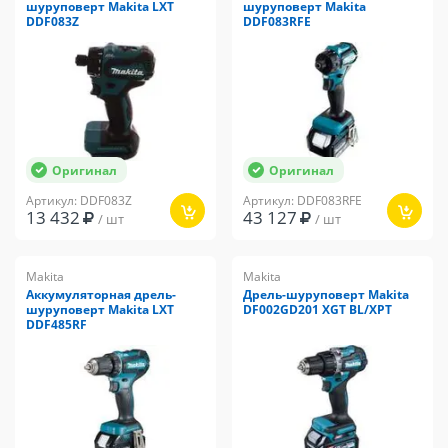
шуруповерт Makita LXT
шуруповерт Makita
DDF083Z
DDF083RFE
Оригинал
Оригинал
Артикул: DDF083Z
Артикул: DDF083RFE
13 432
43 127
/ шт
/ шт
Makita
Makita
Аккумуляторная дрель-
Дрель-шуруповерт Makita
шуруповерт Makita LXT
DF002GD201 XGT BL/XPT
DDF485RF