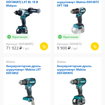
DDF486RTJ LXT BL 18 В
шуруповерт Makita DDF487Z
Makpac
XPT 18В
Оригинал
Оригинал
Артикул: DDF486RTJ
Артикул: DDF487Z
71 922
9 900
/ шт
/ шт
Makita
Makita
Аккумуляторная дрель-
Аккумуляторная дрель-
шуруповерт Makita LXT
шуруповерт Makita
DDF485Z
DDF485RFE