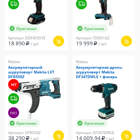
Оригинал
Оригинал
Артикул: DDF453SYE
Артикул: TD001GZ
18 890
19 999
/ шт
/ шт
Makita
Makita
Аккумуляторный
Аккумуляторная дрель-
шуруповерт Makita LXT
шуруповерт Makita
DFR550Z
DF347DWLE + фонарь
HIT
PRO
Оригинал
Оригинал
Артикул: DFR550Z
Артикул: DF347DWLE
38 290
14 009.94
/ шт
/ шт