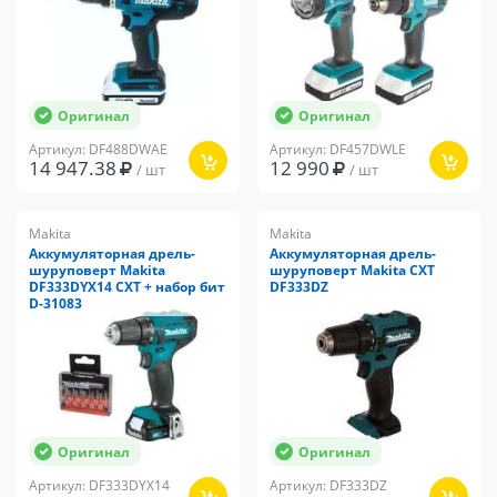
Оригинал
Оригинал
Артикул: DF488DWAE
Артикул: DF457DWLE
14 947.38
12 990
/ шт
/ шт
Makita
Makita
Аккумуляторная дрель-
Аккумуляторная дрель-
шуруповерт Makita
шуруповерт Makita CXT
DF333DYX14 CXT + набор бит
DF333DZ
D-31083
Оригинал
Оригинал
Артикул: DF333DYX14
Артикул: DF333DZ