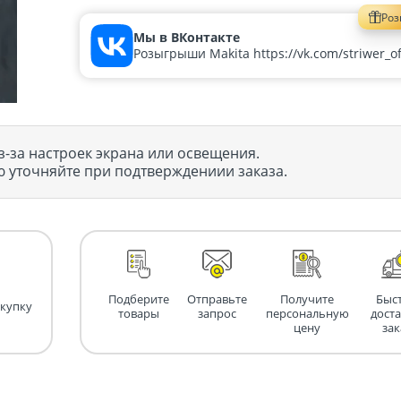
Ро
Мы в ВКонтакте
Розыгрыши Makita https://vk.com/striwer_off
з-за настроек экрана или освещения.
 уточняйте при подтверждениии заказа.
Подберите
Отправьте
Получите
Быс
окупку
товары
запрос
персональную
дост
цену
зак