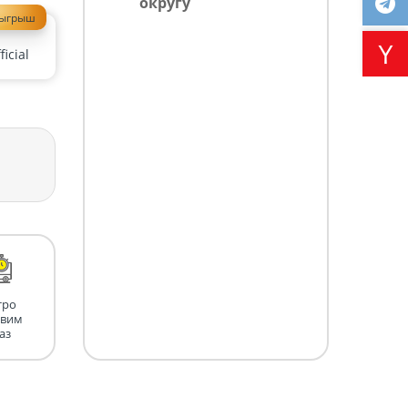
округу
зыгрыш
icial
тро
авим
аз