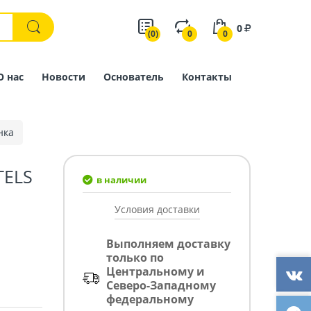
0
(0)
0
0
О нас
Новости
Основатель
Контакты
нка
TELS
в наличии
Условия доставки
Выполняем доставку
только по
Центральному и
Северо-Западному
федеральному