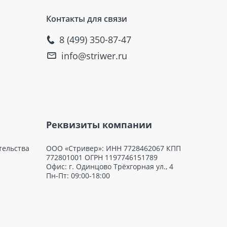
Контакты для связи
8 (499) 350-87-47
info@striwer.ru
Реквизиты компании
тельства
ООО «Стривер»: ИНН 7728462067 КПП
772801001 ОГРН 1197746151789
Офис: г. Одинцово Трёхгорная ул., 4
Пн-Пт: 09:00-18:00