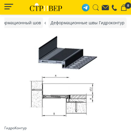
0
формационный шов
Деформационные швы Гидроконтур
ГидроКонтур