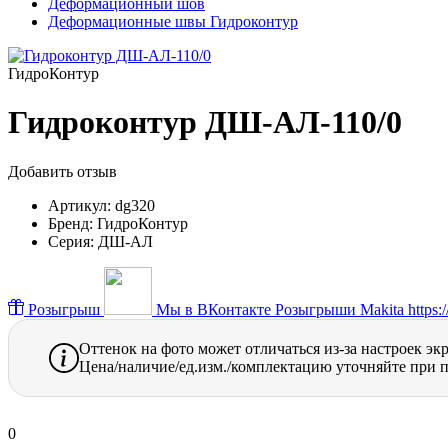
Деформационный шов
Деформационные швы Гидроконтур
ГидроКонтур
Гидроконтур ДШ-АЛ-110/0
Добавить отзыв
Артикул:
dg320
Бренд:
ГидроКонтур
Серия:
ДШ-АЛ
Розыгрыш
Мы в ВКонтакте
Розыгрыши Makita https://
Оттенок на фото может отличаться из-за настроек эк
Цена/наличие/ед.изм./комплектацию уточняйте при п
0