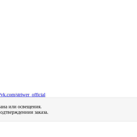
vk.com/striwer_official
рана или освещения.
одтверждениии заказа.