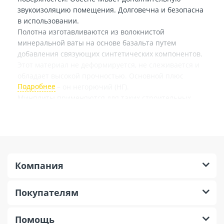
звукоизоляцию помещения. Долговечна и безопасна
в использовании.
Полотна изготавливаются из волокнистой
минеральной ваты на основе базальта путем
добавления связующих синтетических компонентов.
Этот материал не деформируется, не слеживается и
обладает высокой прочностью. Основной плюс
материала – он негорючий (НГ).
Минплиты применяются для таких строительных
объектов, как перегородки, щитовые конструкции,
каркасные сооружения, кровля, стены. Регулярно
используются в индивидуальном жилом
строительстве и при возведении общественных
сооружений.
Компания
Покупателям
Помощь