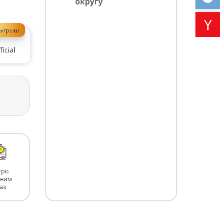
округу
зыгрыш
icial
тро
авим
аз