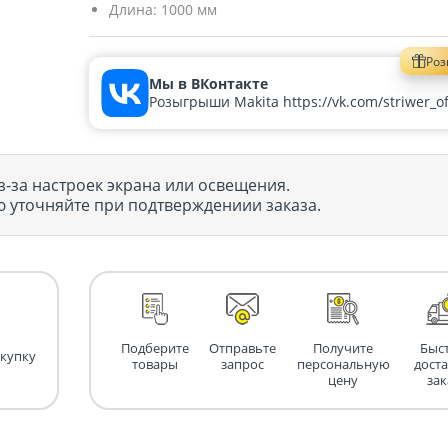
Длина:
1000 мм
Ро
Мы в ВКонтакте
Розыгрыши Makita https://vk.com/striwer_off
з-за настроек экрана или освещения.
 уточняйте при подтверждениии заказа.
Подберите
Отправьте
Получите
Быс
окупку
товары
запрос
персональную
дост
цену
зак