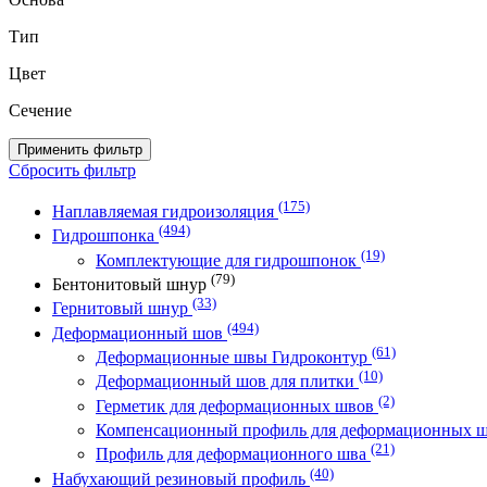
Тип
Цвет
Сечение
Применить фильтр
Сбросить фильтр
(175)
Наплавляемая гидроизоляция
(494)
Гидрошпонка
(19)
Комплектующие для гидрошпонок
(79)
Бентонитовый шнур
(33)
Гернитовый шнур
(494)
Деформационный шов
(61)
Деформационные швы Гидроконтур
(10)
Деформационный шов для плитки
(2)
Герметик для деформационных швов
Компенсационный профиль для деформационных 
(21)
Профиль для деформационного шва
(40)
Набухающий резиновый профиль