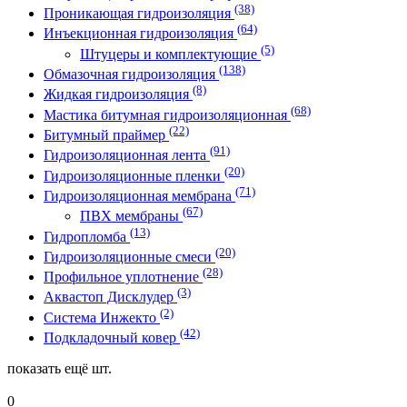
(38)
Проникающая гидроизоляция
(64)
Инъекционная гидроизоляция
(5)
Штуцеры и комплектующие
(138)
Обмазочная гидроизоляция
(8)
Жидкая гидроизоляция
(68)
Мастика битумная гидроизоляционная
(22)
Битумный праймер
(91)
Гидроизоляционная лента
(20)
Гидроизоляционные пленки
(71)
Гидроизоляционная мембрана
(67)
ПВХ мембраны
(13)
Гидропломба
(20)
Гидроизоляционные смеси
(28)
Профильное уплотнение
(3)
Аквастоп Дисклудер
(2)
Система Инжекто
(42)
Подкладочный ковер
показать ещё
шт.
0