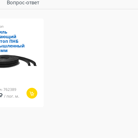
Вопрос-ответ
оп
иль
хающий
топ ПНБ
ышленный
 мм
л: 762389
/ пог. м.