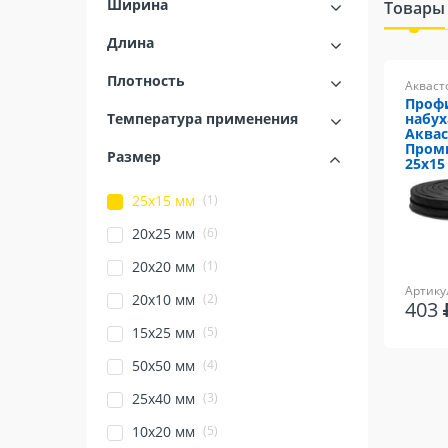
Ширина
Товары
Длина
Плотность
Акваст
Проф
Температура применения
набу
Аквас
Пром
Размер
25x15
(1)
25х15 мм
(6)
20х25 мм
(1)
20х20 мм
Артику
(2)
20х10 мм
403
(5)
15х25 мм
(4)
50х50 мм
(3)
25х40 мм
(5)
10х20 мм