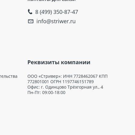
8 (499) 350-87-47
info@striwer.ru
Реквизиты компании
тельства
ООО «Стривер»: ИНН 7728462067 КПП
772801001 ОГРН 1197746151789
Офис: г. Одинцово Трёхгорная ул., 4
Пн-Пт: 09:00-18:00