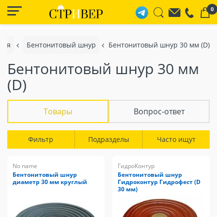
0
ция
Бентонитовый шнур
Бентонитовый шнур 30 мм (D)
Бентонитовый шнур 30 мм
(D)
Товары
Вопрос-ответ
Фильтр
Подразделы
Часто ищут
No name
ГидроКонтур
Бентонитовый шнур
Бентонитовый шнур
диаметр 30 мм круглый
Гидроконтур Гидрофест (D
30 мм)