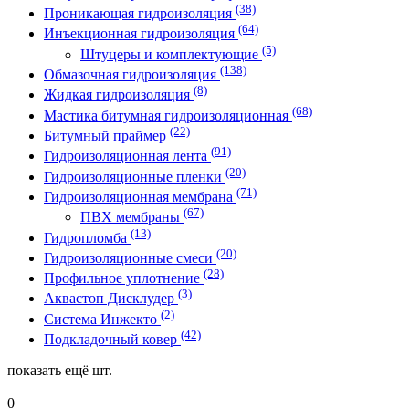
(38)
Проникающая гидроизоляция
(64)
Инъекционная гидроизоляция
(5)
Штуцеры и комплектующие
(138)
Обмазочная гидроизоляция
(8)
Жидкая гидроизоляция
(68)
Мастика битумная гидроизоляционная
(22)
Битумный праймер
(91)
Гидроизоляционная лента
(20)
Гидроизоляционные пленки
(71)
Гидроизоляционная мембрана
(67)
ПВХ мембраны
(13)
Гидропломба
(20)
Гидроизоляционные смеси
(28)
Профильное уплотнение
(3)
Аквастоп Дисклудер
(2)
Система Инжекто
(42)
Подкладочный ковер
показать ещё
шт.
0