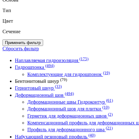
Тип
Цвет
Сечение
Применить фильтр
Сбросить фильтр
(175)
Наплавляемая гидроизоляция
(494)
Гидрошпонка
(19)
Комплектующие для гидрошпонок
(79)
Бентонитовый шнур
(33)
Гернитовый шнур
(494)
Деформационный шов
(61)
Деформационные швы Гидроконтур
(10)
Деформационный шов для плитки
(2)
Герметик для деформационных швов
Компенсационный профиль для деформационных 
(21)
Профиль для деформационного шва
(40)
Набухающий резиновый профиль