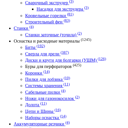
(3)
Сварочный экструдер
(3)
Насадки для экструдера
(81)
Кровельные горелки
(83)
Строительный фен
(4)
Станки
(2)
Станки заточные (точила)
(1245)
Оснастка и расходные материалы
(192)
Биты
(387)
Сверла для дрели
(126)
Диски и круги для болгарки (УШМ)
(425)
Буры для перфораторов
(14)
Коронки
(10)
Пилки для лобзика
(11)
Системы хранения
(4)
Сабельные пилки
(2)
Ножи для газонокосилок
(11)
Долота
(16)
Цепи и Шины
(14)
Наборы оснастка
(4)
Аккумуляторные резчики