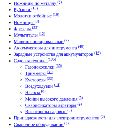
(6)
Ножницы по металлу
(16)
Рубанки
(16)
Молотки отбойные
(8)
Ножницы
(33)
Фрезеры
(12)
Мультитулы
(7)
Машины полировальные
(40)
Аккумуляторы для инструмента
(16)
Зарядные устройства для аккумуляторов
(135)
Садовая техника
(35)
Газонокосилки
(31)
Триммеры
(33)
Кусторезы
(14)
Воздуходувки
(8)
Насосы
(5)
Мойки высокого давления
(4)
Скарификаторы-аэраторы
(5)
Высоторезы садовые
(5)
Принадлежности для электроинструментов
(3)
Сварочное оборудование