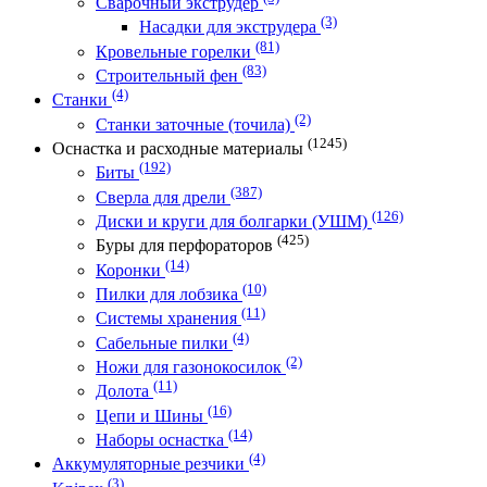
Сварочный экструдер
(3)
Насадки для экструдера
(81)
Кровельные горелки
(83)
Строительный фен
(4)
Станки
(2)
Станки заточные (точила)
(1245)
Оснастка и расходные материалы
(192)
Биты
(387)
Сверла для дрели
(126)
Диски и круги для болгарки (УШМ)
(425)
Буры для перфораторов
(14)
Коронки
(10)
Пилки для лобзика
(11)
Системы хранения
(4)
Сабельные пилки
(2)
Ножи для газонокосилок
(11)
Долота
(16)
Цепи и Шины
(14)
Наборы оснастка
(4)
Аккумуляторные резчики
(3)