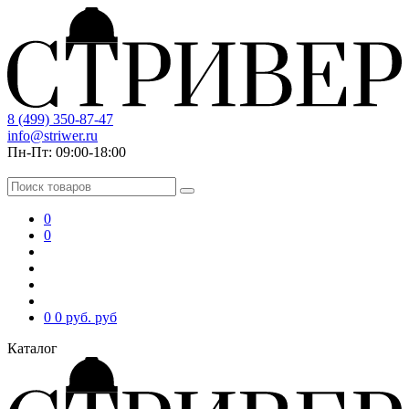
8 (499) 350-87-47
info@striwer.ru
Пн-Пт: 09:00-18:00
0
0
0
0 руб.
руб
Каталог