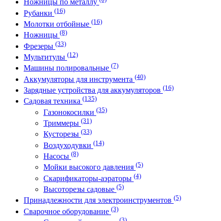
Ножницы по металлу
(16)
Рубанки
(16)
Молотки отбойные
(8)
Ножницы
(33)
Фрезеры
(12)
Мультитулы
(7)
Машины полировальные
(40)
Аккумуляторы для инструмента
(16)
Зарядные устройства для аккумуляторов
(135)
Садовая техника
(35)
Газонокосилки
(31)
Триммеры
(33)
Кусторезы
(14)
Воздуходувки
(8)
Насосы
(5)
Мойки высокого давления
(4)
Скарификаторы-аэраторы
(5)
Высоторезы садовые
(5)
Принадлежности для электроинструментов
(3)
Сварочное оборудование
(3)