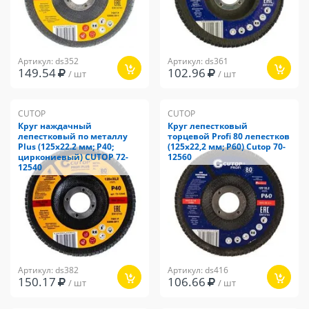
Артикул: ds352
Артикул: ds361
149.54
102.96
/ шт
/ шт
CUTOP
CUTOP
Круг наждачный
Круг лепестковый
лепестковый по металлу
торцевой Profi 80 лепестков
Plus (125х22.2 мм; Р40;
(125х22,2 мм; Р60) Cutop 70-
циркониевый) CUTOP 72-
12560
12540
Артикул: ds382
Артикул: ds416
150.17
106.66
/ шт
/ шт