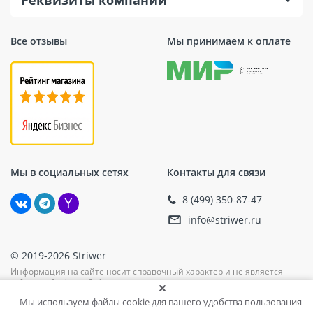
Реквизиты компании
Все отзывы
Мы принимаем к оплате
Представленные строительные продукты имеют диаметр
125 мм, что является оптимальным размером для
Мы в социальных сетях
Контакты для связи
большинства шлифовальных работ. Они идеально
8 (499) 350-87-47
подходят для обработки стыков металла после сварки,
помогая достичь гладкой и ровной поверхности без
info@striwer.ru
оставления следов или царапин.
Применение данных кругов значительно упрощает
© 2019-2026 Striwer
процесс шлифования и полировки различных изделий,
Информация на сайте носит справочный характер и не является
делая его более быстрым и менее трудозатратным.
публичной офертой. Актуальные цены, наличие, единицу измерения
и комплектацию уточняйте при подтверждении заказа у менеджера.
Мы используем файлы cookie для вашего удобства пользования