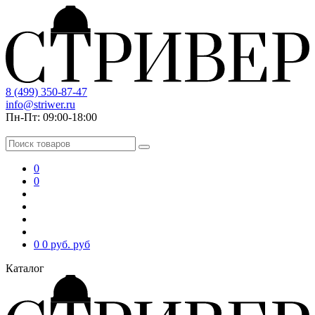
8 (499) 350-87-47
info@striwer.ru
Пн-Пт: 09:00-18:00
0
0
0
0 руб.
руб
Каталог