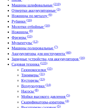
(210)
Машины шлифовальные
(3)
Отвертки аккумуляторные
(6)
Ножницы по металлу
(16)
Рубанки
(16)
Молотки отбойные
(8)
Ножницы
(33)
Фрезеры
(12)
Мультитулы
(7)
Машины полировальные
(40)
Аккумуляторы для инструмента
(16)
Зарядные устройства для аккумуляторов
(135)
Садовая техника
(35)
Газонокосилки
(31)
Триммеры
(33)
Кусторезы
(14)
Воздуходувки
(8)
Насосы
(5)
Мойки высокого давления
(4)
Скарификаторы-аэраторы
(5)
Высоторезы садовые