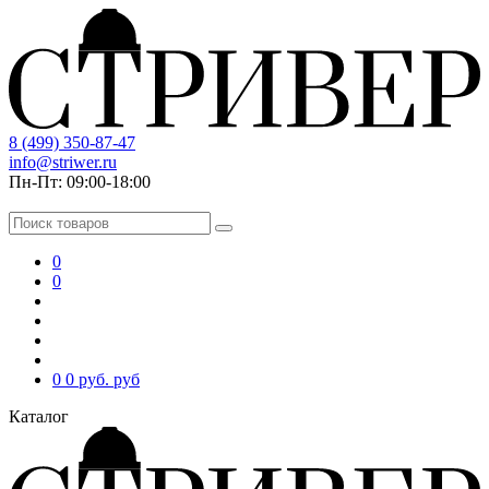
8 (499) 350-87-47
info@striwer.ru
Пн-Пт: 09:00-18:00
0
0
0
0 руб.
руб
Каталог