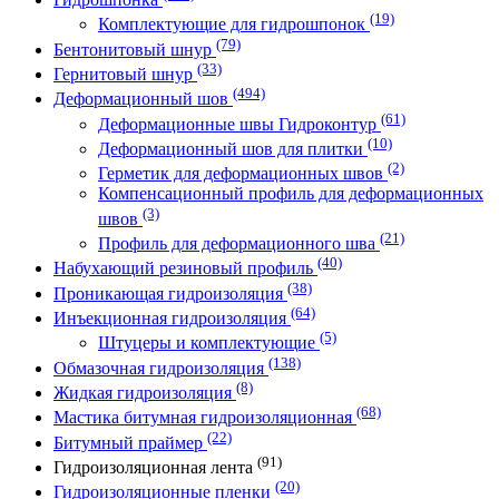
(19)
Комплектующие для гидрошпонок
(79)
Бентонитовый шнур
(33)
Гернитовый шнур
(494)
Деформационный шов
(61)
Деформационные швы Гидроконтур
(10)
Деформационный шов для плитки
(2)
Герметик для деформационных швов
Компенсационный профиль для деформационных
(3)
швов
(21)
Профиль для деформационного шва
(40)
Набухающий резиновый профиль
(38)
Проникающая гидроизоляция
(64)
Инъекционная гидроизоляция
(5)
Штуцеры и комплектующие
(138)
Обмазочная гидроизоляция
(8)
Жидкая гидроизоляция
(68)
Мастика битумная гидроизоляционная
(22)
Битумный праймер
(91)
Гидроизоляционная лента
(20)
Гидроизоляционные пленки