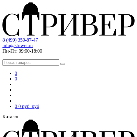
8 (499) 350-87-47
info@striwer.ru
Пн-Пт: 09:00-18:00
0
0
0
0 руб.
руб
Каталог