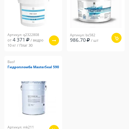
Артикул: q2322808
Артикул: bs582
4 371
986.70
от
/ ведро
/ шт
10 кг / Плаг 30
Basf
Гидропломба MasterSeal 590
Артикул: mk211