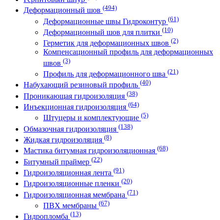
(494)
Деформационный шов
(61)
Деформационные швы Гидроконтур
(10)
Деформационный шов для плитки
(2)
Герметик для деформационных швов
Компенсационный профиль для деформационных
(3)
швов
(21)
Профиль для деформационного шва
(40)
Набухающий резиновый профиль
(38)
Проникающая гидроизоляция
(64)
Инъекционная гидроизоляция
(5)
Штуцеры и комплектующие
(138)
Обмазочная гидроизоляция
(8)
Жидкая гидроизоляция
(68)
Мастика битумная гидроизоляционная
(22)
Битумный праймер
(91)
Гидроизоляционная лента
(20)
Гидроизоляционные пленки
(71)
Гидроизоляционная мембрана
(67)
ПВХ мембраны
(13)
Гидропломба