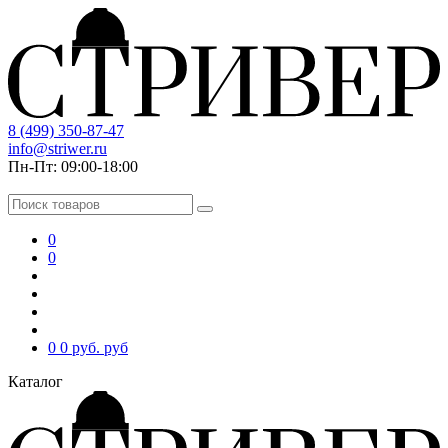
8 (499) 350-87-47
info@striwer.ru
Пн-Пт: 09:00-18:00
0
0
0
0 руб.
руб
Каталог