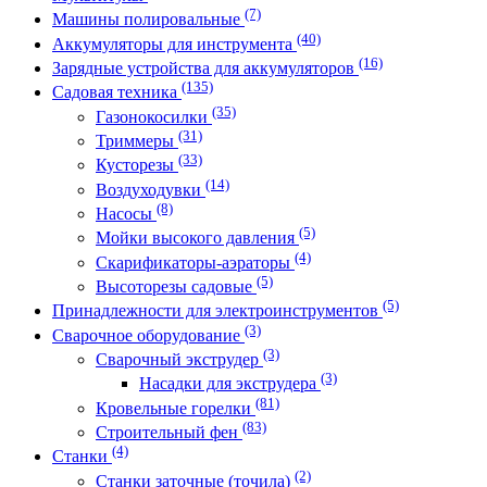
(7)
Машины полировальные
(40)
Аккумуляторы для инструмента
(16)
Зарядные устройства для аккумуляторов
(135)
Садовая техника
(35)
Газонокосилки
(31)
Триммеры
(33)
Кусторезы
(14)
Воздуходувки
(8)
Насосы
(5)
Мойки высокого давления
(4)
Скарификаторы-аэраторы
(5)
Высоторезы садовые
(5)
Принадлежности для электроинструментов
(3)
Сварочное оборудование
(3)
Сварочный экструдер
(3)
Насадки для экструдера
(81)
Кровельные горелки
(83)
Строительный фен
(4)
Станки
(2)
Станки заточные (точила)