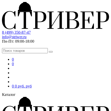
8 (499) 350-87-47
info@striwer.ru
Пн-Пт: 09:00-18:00
0
0
0
0 руб.
руб
Каталог