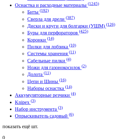
(1245)
Оснастка и расходные материалы
(192)
Биты
(387)
Сверла для дрели
(126)
Диски и круги для болгарки (УШМ)
(425)
Буры для перфораторов
(14)
Коронки
(10)
Пилки для лобзика
(11)
Системы хранения
(4)
Сабельные пилки
(2)
Ножи для газонокосилок
(11)
Долота
(16)
Цепи и Шины
(14)
Наборы оснастка
(4)
Аккумуляторные резчики
(3)
Knipex
(3)
Набор инструмента
(6)
Опрыскиватель садовый
показать ещё
шт.
0