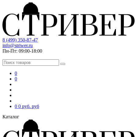
8 (499) 350-87-47
info@striwer.ru
Пн-Пт: 09:00-18:00
0
0
0
0 руб.
руб
Каталог