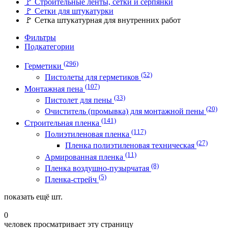
🚩
Строительные ленты, сетки и серпянки
🚩
Сетки для штукатурки
🚩
Сетка штукатурная для внутренних работ
Фильтры
Подкатегории
(296)
Герметики
(52)
Пистолеты для герметиков
(107)
Монтажная пена
(33)
Пистолет для пены
(20)
Очиститель (промывка) для монтажной пены
(141)
Строительная пленка
(117)
Полиэтиленовая пленка
(27)
Пленка полиэтиленовая техническая
(11)
Армированная пленка
(8)
Пленка воздушно-пузырчатая
(5)
Пленка-стрейч
показать ещё
шт.
0
человек просматривает эту страницу