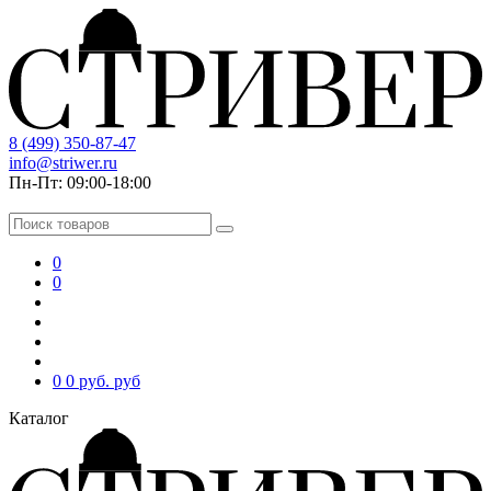
8 (499) 350-87-47
info@striwer.ru
Пн-Пт: 09:00-18:00
0
0
0
0 руб.
руб
Каталог