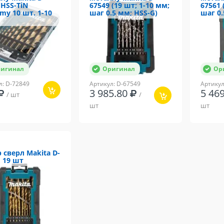
 HSS-TiN
67549 (19 шт; 1-10 мм;
67561 
my 10 шт. 1-10
шаг 0.5 мм; HSS-G)
шаг 0.
игинал
Оригинал
Ор
л: D-72849
Артикул: D-67549
Артикул
3 985.80
5 46
/ шт
/
шт
шт
 сверл Makita D-
, 19 шт