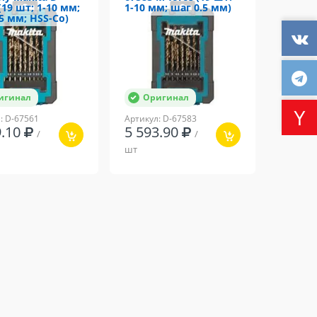
(19 шт; 1-10 мм;
1-10 мм; шаг 0.5 мм)
5 мм; HSS-Сo)
игинал
Оригинал
: D-67561
Артикул: D-67583
9.10
5 593.90
/
/
шт