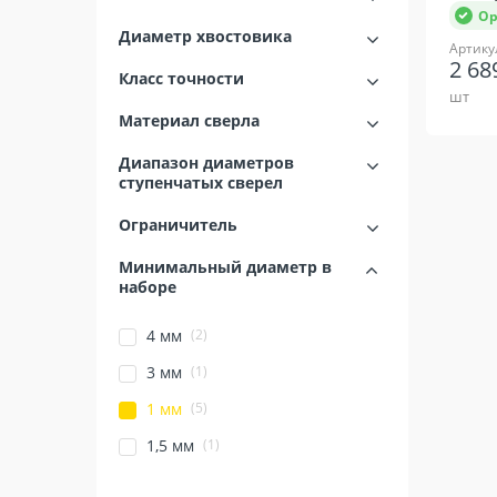
Ор
Диаметр хвостовика
Артику
2 68
Класс точности
шт
Материал сверла
Диапазон диаметров
ступенчатых сверел
Ограничитель
Минимальный диаметр в
наборе
(2)
4 мм
(1)
3 мм
(5)
1 мм
(1)
1,5 мм