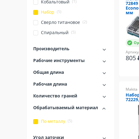
(1)
Кобальтовый
72849
Econo
(5)
Набор
мм
(2)
Сверло титановое
(5)
Спиральный
Ор
Производитель
Артику
805
Рабочие инструменты
Общая длина
Рабочая длина
Makita
Набор
Количество граней
72229
Обрабатываемый материал
(5)
По металлу
Угол заточки