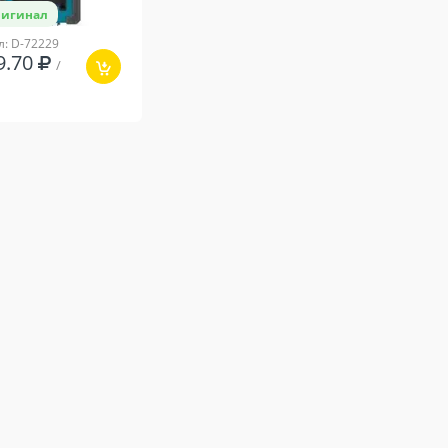
игинал
л: D-72229
9.70
/