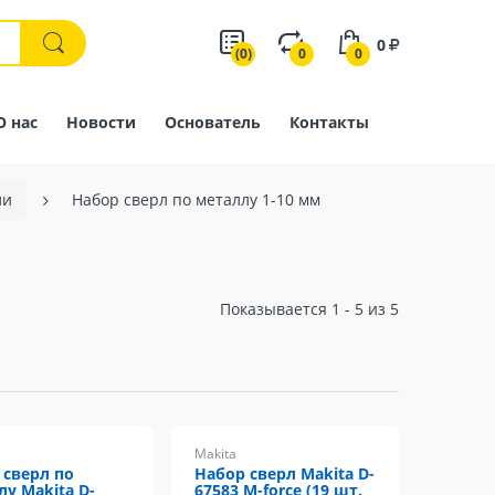
0
(0)
0
0
О нас
Новости
Основатель
Контакты
ли
Набор сверл по металлу 1-10 мм
Показывается 1 - 5 из 5
Makita
 сверл по
Набор сверл Makita D-
лу Makita D-
67583 M-force (19 шт.