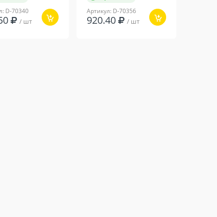
л: D-70340
Артикул: D-70356
.50
920.40
/ шт
/ шт