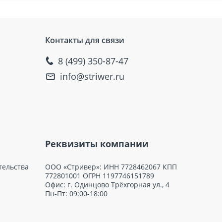
Контакты для связи
8 (499) 350-87-47
info@striwer.ru
Реквизиты компании
тельства
ООО «Стривер»: ИНН 7728462067 КПП
772801001 ОГРН 1197746151789
Офис: г. Одинцово Трёхгорная ул., 4
Пн-Пт: 09:00-18:00