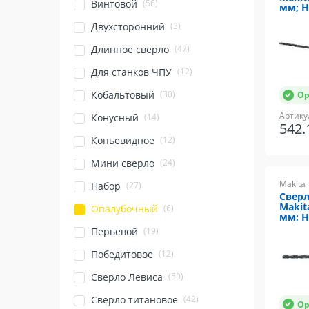
(56)
Винтовой
мм; H
(3)
Двухсторонний
(47)
Длинное сверло
(12)
Для станков ЧПУ
(30)
Кобальтовый
Ор
Артику
(14)
Конусный
542
(12)
Копьевидное
(24)
Мини сверло
Makita
(27)
Набор
Сверл
Makit
(6)
Опалубочный
мм; H
(19)
Перьевой
(12)
Победитовое
(59)
Сверло Левиса
(42)
Сверло титановое
Ор