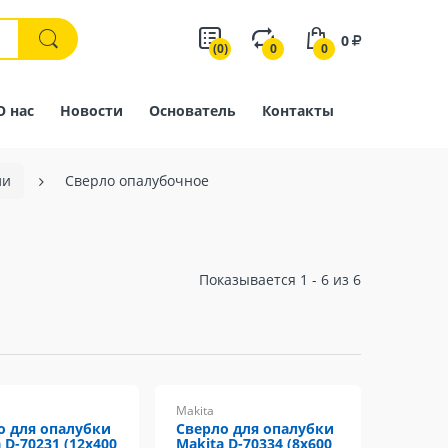
0
(0)
0
0
О нас
Новости
Основатель
Контакты
ли
Cверло опалубочное
Показывается 1 - 6 из 6
Makita
о для опалубки
Сверло для опалубки
 D-70231 (12x400
Makita D-70334 (8x600