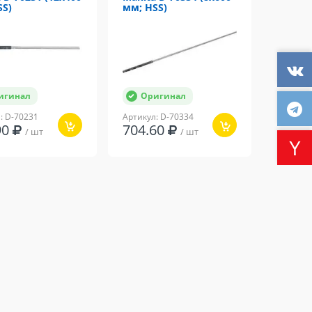
SS)
мм; HSS)
игинал
Оригинал
: D-70231
Артикул: D-70334
90
704.60
/ шт
/ шт