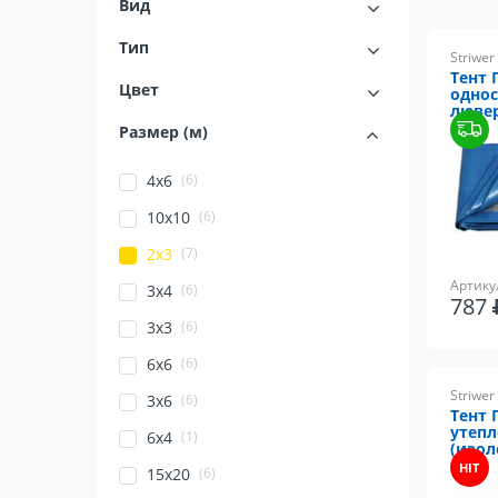
Вид
Тип
Striwer
Тент 
Цвет
однос
люве
Размер (м)
(6)
4х6
(6)
10х10
(7)
2х3
Артикул
(6)
3х4
787
(6)
3х3
(6)
6х6
Striwer
(6)
3х6
Тент 
утепл
(1)
6х4
(изол
HIT
(6)
15х20