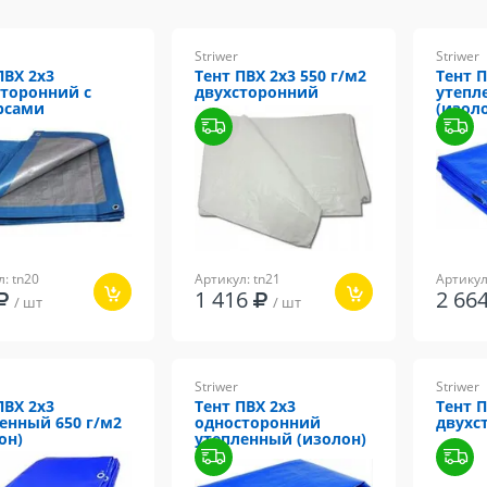
Striwer
Striwer
ПВХ 2х3
Тент ПВХ 2х3 550 г/м2
Тент П
торонний с
двухсторонний
утепл
рсами
(изол
: tn20
Артикул: tn21
Артикул
1 416
2 6
/ шт
/ шт
Striwer
Striwer
ПВХ 2х3
Тент ПВХ 2х3
Тент П
енный 650 г/м2
односторонний
двухс
он)
утепленный (изолон)