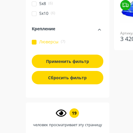
(6)
5х8
(6)
5х10
Крепление
Артикул
3 4
(7)
Люверсы
Применить фильтр
Сбросить фильтр
19
человек просматривает эту страницу