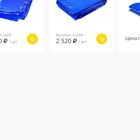
: tn24
Артикул: tn244
Цена 
20
2 520
/ шт
/ шт