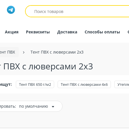
Акция
Реквизиты
Доставка
Способы оплаты
ент ПВХ
Тент ПВХ с люверсами 2х3
 ПВХ с люверсами 2х3
ищут:
Тент ПВХ 650 г/м2
Тент ПВХ с люверсами 4х6
Утепл
ировать:
по умолчанию