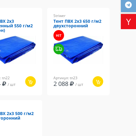
Striwer
ВХ 2х3
Тент ПВХ 2х3 650 г/м2
енный 550 г/м2
двухсторонний
он)
HIT
: tn22
Артикул: tn23
64
2 088
/ шт
/ шт
ВХ 2х3 500 г/м2
торонний