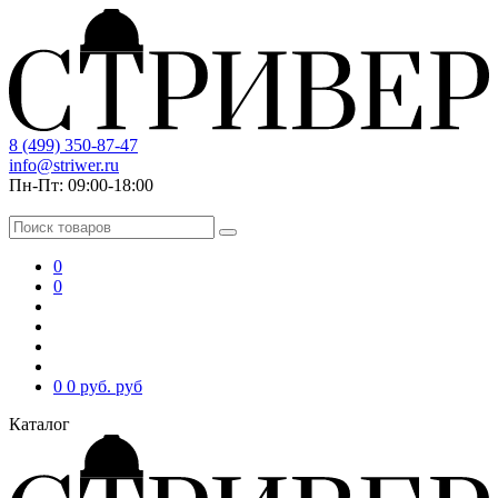
8 (499) 350-87-47
info@striwer.ru
Пн-Пт: 09:00-18:00
0
0
0
0 руб.
руб
Каталог