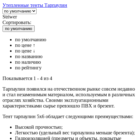
Утепленные тенты Тарпаулин
Striwer
Сортировать:
по умолчанию
по умолчанию
по цене ↑
по цене ↓
по названию
по наличию
по рейтингу
Показывается 1 - 4 из 4
Тарпаулин появился на отечественном рынке совсем недавно
и стал незаменимым материалом, используемым в различных
отраслях хозяйства. Своими эксплуатационными
характеристиками сырье превзошло ПВХ и брезент.
Тент тарпаулин 5х6 обладает следующими преимуществами:
Высокой прочностью;
Легкостью (удельный вес тарпаулина меньше брезента);
Гидроизоляцией (предметы и объекты, покрытые