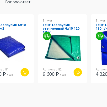
Вопрос-ответ
Striwer
Striwer
Тарпаулин 6х10
Тент Тарпаулин
Тент 
/м2
утепленный 6х10 120
180 г/
г/м2
: tn81
Артикул: tn82
Артикул
80
9 600
4 3
/ шт
/ шт