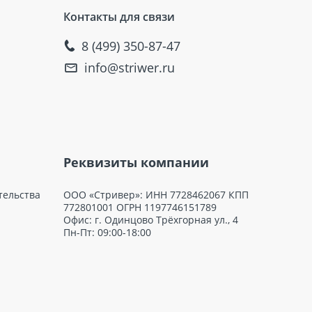
Контакты для связи
8 (499) 350-87-47
info@striwer.ru
Реквизиты компании
тельства
ООО «Стривер»: ИНН 7728462067 КПП
772801001 ОГРН 1197746151789
Офис: г. Одинцово Трёхгорная ул., 4
Пн-Пт: 09:00-18:00