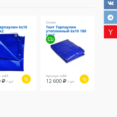
Striwer
Тарпаулин 6х10
Тент Тарпаулин
м2
утепленный 6х10 180
г/м2
: tn83
Артикул: tn84
20
12 600
/ шт
/ шт