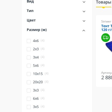
Вид
Товары
Тип
Цвет
Striwer
Тент 
Размер (м)
120 г
(4)
4х6
(4)
2х3
(4)
3х4
(4)
5х6
Артикул
(4)
10х15
2 8
(4)
20х20
(4)
3х3
(4)
6х6
(4)
3x5