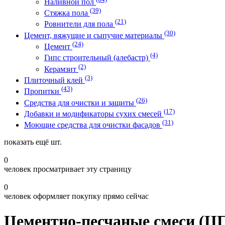
Наливной пол
(39)
Стяжка пола
(21)
Ровнители для пола
(30)
Цемент, вяжущие и сыпучие материалы
(24)
Цемент
(4)
Гипс строительный (алебастр)
(2)
Керамзит
(3)
Плиточный клей
(43)
Пропитки
(26)
Средства для очистки и защиты
(17)
Добавки и модификаторы сухих смесей
(31)
Моющие средства для очистки фасадов
показать ещё
шт.
0
человек просматривает эту страницу
0
человек оформляет покупку прямо сейчас
Цементно-песчаные смеси (Ц