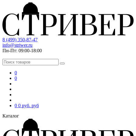
8 (499) 350-87-47
info@striwer.ru
Пн-Пт: 09:00-18:00
0
0
0
0 руб.
руб
Каталог