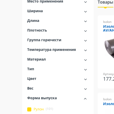
Место применения
Товары
Ширина
Длина
Isolon
Изоло
Плотность
AV/A
Группа горючести
Температура применения
Материал
Тип
Артику
177
Цвет
Вес
Форма выпуска
Isolon
Изоло
(101)
Рулон