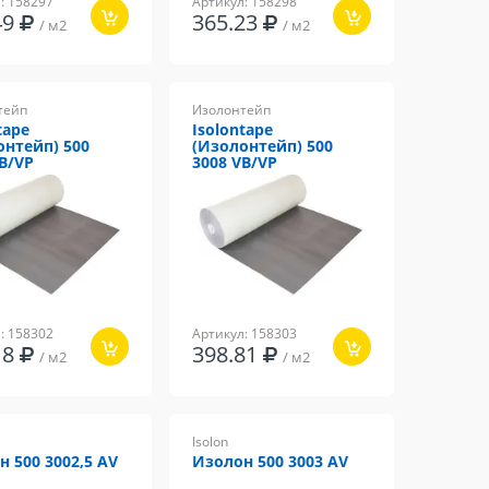
: 158297
Артикул: 158298
49
365.23
/ м2
/ м2
тейп
Изолонтейп
tape
Isolontape
онтейп) 500
(Изолонтейп) 500
VB/VP
3008 VB/VP
: 158302
Артикул: 158303
18
398.81
/ м2
/ м2
Isolon
 500 3002,5 AV
Изолон 500 3003 AV