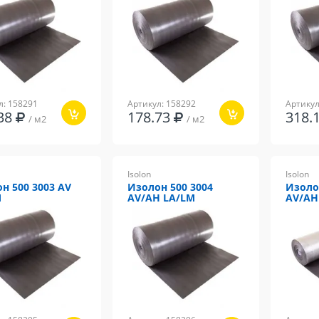
л: 158291
Артикул: 158292
Артикул
.38
178.73
318.
/ м2
/ м2
Isolon
Isolon
н 500 3003 AV
Изолон 500 3004
Изоло
M
AV/AH LA/LM
AV/AH