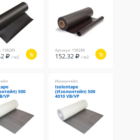
: 158285
Артикул: 158286
42
152.32
/ м2
/ м2
тейп
Изолонтейп
tape
Isolontape
онтейп) 500
(Изолонтейп) 500
VB/VP
4010 VB/VP