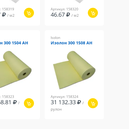
: 158319
Артикул: 158320
57
46.67
/ м2
/ м2
Isolon
н 300 1504 AH
Изолон 300 1508 AH
: 158323
Артикул: 158324
68.81
31 132.33
/
/
рулон