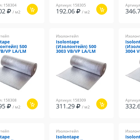
л: 158304
Артикул: 158305
Артикул
.02
192.06
346.
/ м2
/ м2
тейп
Изолонтейп
Изолон
ntape
Isolontape
Isolon
онтейп) 500
(Изолонтейп) 500
(Изол
VB/VP LA/LM
3003 VB/VP LA/LM
3004 
л: 158308
Артикул: 158309
Артикул
.95
311.29
332.
/ м2
/ м2
тейп
Изолонтейп
Изолон
ntape
Isolontape
Isolon