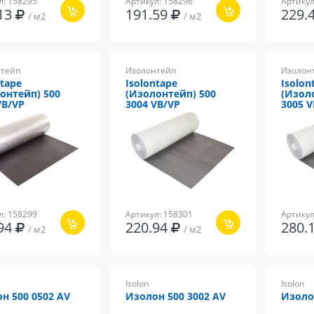
л: 158295
Артикул: 158296
Артикул
.13
191.59
229.
/ м2
/ м2
тейп
Изолонтейп
Изолон
ntape
Isolontape
Isolon
онтейп) 500
(Изолонтейп) 500
(Изол
VB/VP
3004 VB/VP
3005 
л: 158299
Артикул: 158301
Артикул
.94
220.94
280.
/ м2
/ м2
Isolon
Isolon
н 500 0502 AV
Изолон 500 3002 AV
Изолон