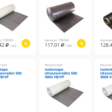
л: 158283
Артикул: 158284
Артикул
.42
117.01
128.
/ м2
/ м2
тейп
Изолонтейп
Изолон
ntape
Isolontape
Isolon
онтейп) 500
(Изолонтейп) 500
(Изол
VB/VP
4004 VB/VP
4008 