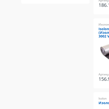
Артику
186
Изолон
Isolo
(Изол
3002 
Артику
156
Isolon
Изоло