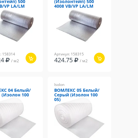
онтейп) 500
(Изолонтейп) 500
VB/VP LA/LM
4008 VB/VP LA/LM
: 158314
Артикул: 158315
24
424.75
/ м2
/ м2
Isolon
КС 04 Белый/
ВОМЛЕКС 05 Белый/
 (Изолон 100
Серый (Изолон 100
05)