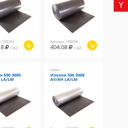
: 158293
Артикул: 158294
18
404.08
/ м2
/ м2
Isolon
н 500 3005
Изолон 500 3008
 LA/LM
AV/AH LA/LM