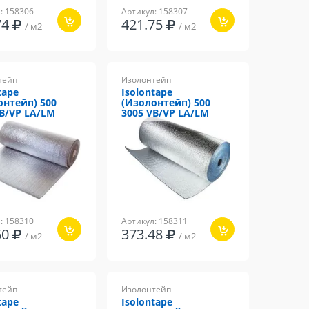
: 158306
Артикул: 158307
74
421.75
/ м2
/ м2
тейп
Изолонтейп
tape
Isolontape
онтейп) 500
(Изолонтейп) 500
VB/VP LA/LM
3005 VB/VP LA/LM
: 158310
Артикул: 158311
60
373.48
/ м2
/ м2
тейп
Изолонтейп
tape
Isolontape