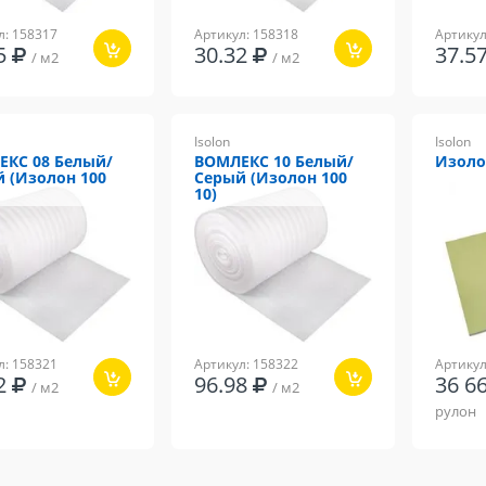
л: 158317
Артикул: 158318
Артикул
15
30.32
37.
/ м2
/ м2
Isolon
Isolon
КС 08 Белый/
ВОМЛЕКС 10 Белый/
Изоло
 (Изолон 100
Серый (Изолон 100
10)
л: 158321
Артикул: 158322
Артикул
52
96.98
36 6
/ м2
/ м2
рулон