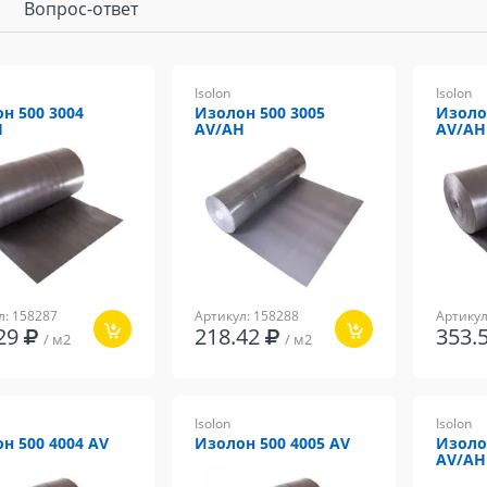
Вопрос-ответ
Isolon
Isolon
н 500 3004
Изолон 500 3005
Изоло
H
AV/AH
AV/AH
л: 158287
Артикул: 158288
Артикул
.29
218.42
353.
/ м2
/ м2
Isolon
Isolon
н 500 4004 AV
Изолон 500 4005 AV
Изоло
AV/AH