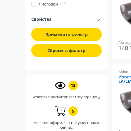
(25)
Листовой
Свойства
Применить фильтр
Артику
148
Сбросить фильтр
Isolon
Изоло
LA/L
12
человек просматривает эту страницу
5
человек оформляет покупку прямо
сейчас