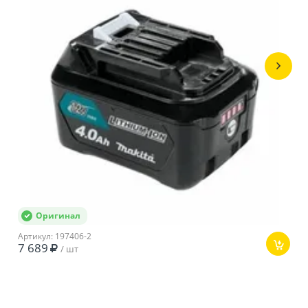
строителей и ремонтников, который поможет
выполнить резку керамической плитки быстро, точно
и без лишних усилий.
Технические
характеристики
Бренд
Makita
Алмазная,
Тип
Аккумуляторный,
Профессиональный
Вес
1.9 кг
Оригинал
Тип привода
Ручной
Артикул: 197406-2
7 689
Посадочный
/ шт
15 мм
диаметр
Диаметр диска
85 мм