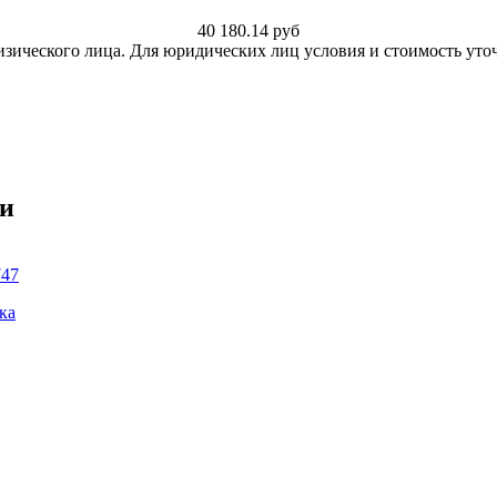
40 180.14
руб
изического лица. Для юридических лиц условия и стоимость уто
ки
747
ка