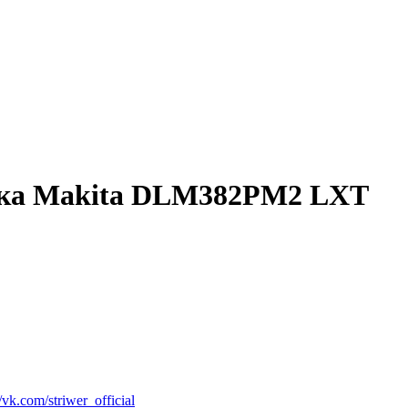
лка Makita DLM382PM2 LXT
vk.com/striwer_official