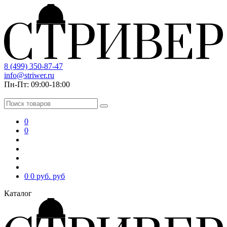
8 (499) 350-87-47
info@striwer.ru
Пн-Пт: 09:00-18:00
0
0
0
0 руб.
руб
Каталог