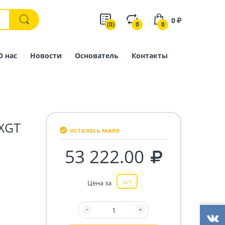
0
(0)
0
0
О нас
Новости
Основатель
Контакты
 XGT
осталось мало
53 222.00
шт
Цена за