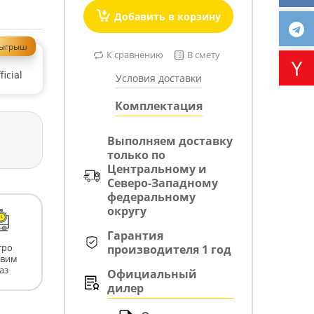
Добавить в корзину
зыгрыш
К сравнению
В смету
icial
Условия доставки
Комплектация
Выполняем доставку
только по
Центральному и
Северо-Западному
федеральному
округу
Гарантия
тро
производителя 1 год
авим
аз
Официальный
дилер