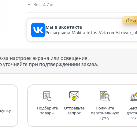
Вес:
4,7 кг
Ро
Мы в ВКонтакте
Розыгрыши Makita https://vk.com/striwer_off
з-за настроек экрана или освещения.
 уточняйте при подтверждениии заказа.
Подберите
Отправьте
Получите
Быс
окупку
товары
запрос
персональную
дост
цену
зак