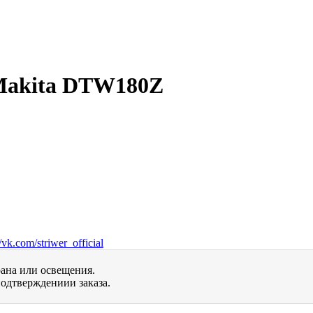
Makita DTW180Z
vk.com/striwer_official
рана или освещения.
одтверждениии заказа.