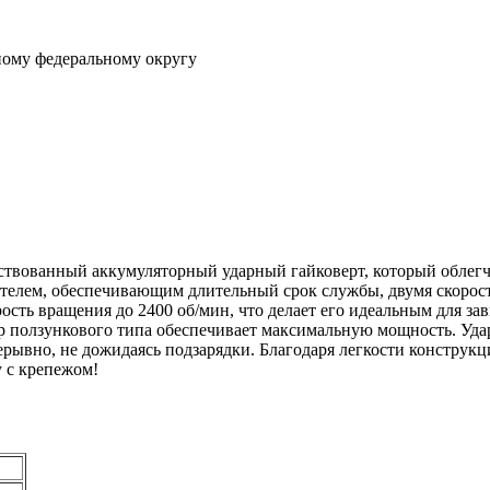
ному федеральному округу
вованный аккумуляторный ударный гайковерт, который облегчи
елем, обеспечивающим длительный срок службы, двумя скоростя
сть вращения до 2400 об/мин, что делает его идеальным для за
р ползункового типа обеспечивает максимальную мощность. Удар
вно, не дожидаясь подзарядки. Благодаря легкости конструкции 
 с крепежом!